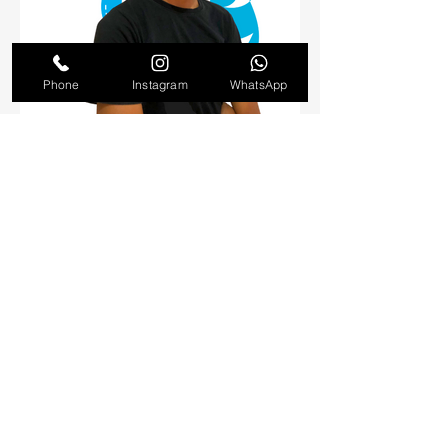
Phone
Instagram
WhatsApp
Escritório
Av. João Alberto, 54 - Vila
Luizão, São Luís - MA,
65068-
621
Horários
Seg-Sex: 8:00 - 18:00
​​Sábado: 9:00 - 18:00